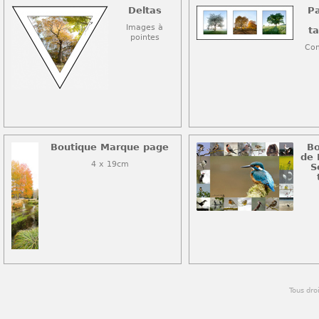
Deltas
Pa
Images à
ta
pointes
Com
Boutique Marque page
Bo
de 
4 x 19cm
S
Tous dro